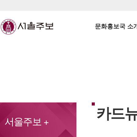
문화홍보국 소
천주
카드
서울주보 +